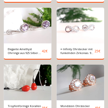
Elegante Amethyst
∞ Infinity Ohrstecker mit
42
€
25
€
Ohrringe aus 925 Silber.
funkelnden Zirkonias. 925
Edelstein Hängerohrringe
Silber. Unendlichkeit
Tropfenförmige Korallen
Mondstein Ohrstecker
35
€
45
€