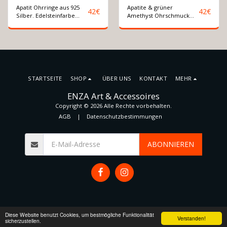
Apatit Ohrringe aus 925
Apatite & grüner
42
€
42
€
Silber. Edelsteinfarbe
Amethyst Ohrschmuck
Himmelblau
aus 925 Silber.
Hängeohrringe
STARTSEITE
SHOP
ÜBER UNS
KONTAKT
MEHR
ENZA Art & Accessoires
Copyright © 2026 Alle Rechte vorbehalten.
AGB
|
Datenschutzbestimmungen
ABONNIEREN
Diese Website benutzt Cookies, um bestmögliche Funktionalität
Verstanden!
sicherzustellen.