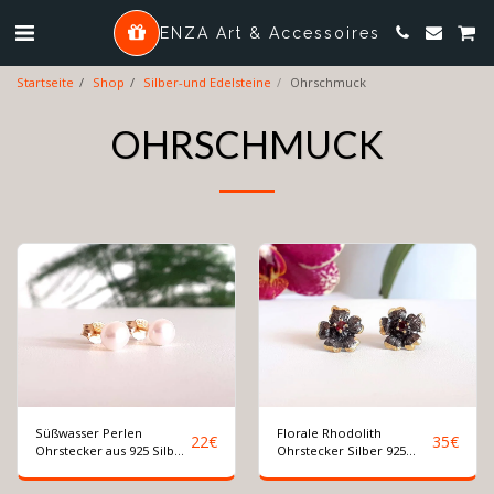
ENZA Art & Accessoires
Startseite
Shop
Silber-und Edelsteine
Ohrschmuck
OHRSCHMUCK
Süßwasser Perlen
Florale Rhodolith
22
€
35
€
Ohrstecker aus 925 Silber
Ohrstecker Silber 925
vergoldet. Ø 5mm
vergoldet und schwarz
rhodiniert