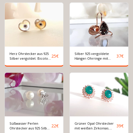
Herz Ohrstecker aus 925
Silber 925 vergoldete
25
€
37
€
Silber vergoldet. Bicolor
Hänger-Ohrringe mit
Ohrringe
schwarzen Kristallen
Süßwasser Perlen
Grüner Opal Ohrstecker
22
€
39
€
Ohrstecker aus 925 Silber.
mit weißen Zirkonias.
Ø 7 mm
Silber 925 rosé vergoldet