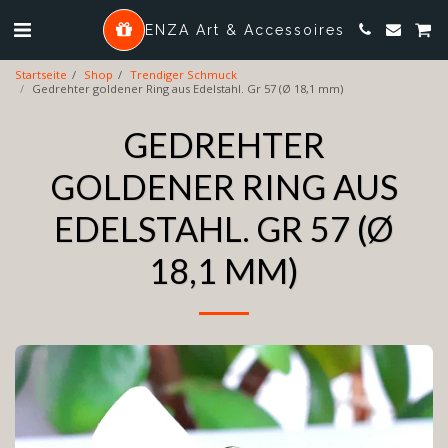
ENZA Art & Accessoires
Startseite
Shop
Trendiger Schmuck
Gedrehter goldener Ring aus Edelstahl. Gr 57 (Ø 18,1 mm)
GEDREHTER
GOLDENER RING AUS
EDELSTAHL. GR 57 (Ø
18,1 MM)